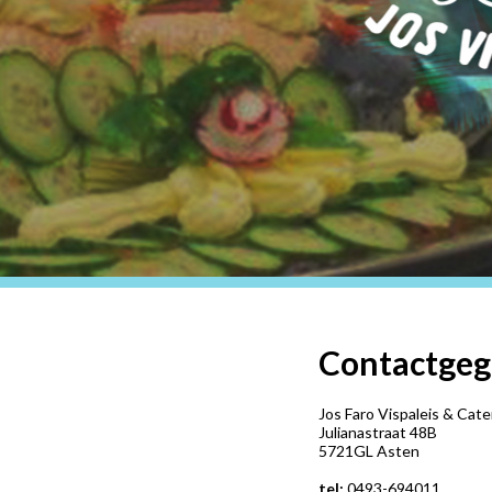
Contactgeg
Jos Faro Vispaleis & Cate
Julianastraat 48B
5721GL Asten
tel:
0493-694011